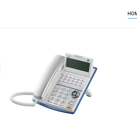
HO
HO